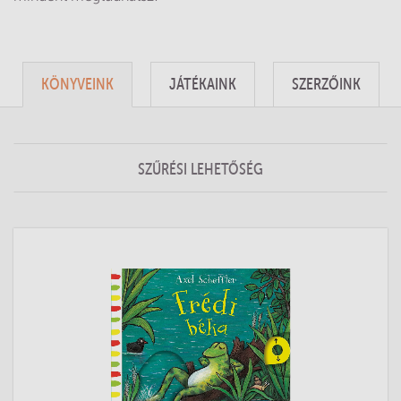
KÖNYVEINK
JÁTÉKAINK
SZERZŐINK
SZŰRÉSI LEHETŐSÉG
Toggle
navigation