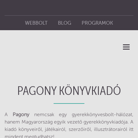
WEBBOLT
BLOG
PROGRAMOK
ÜZLETEINK
KIADÓ
Toggl
naviga
PAGONY KÖNYVKIADÓ
A
Pagony
nemcsak egy gyerekkönyvesbolt-hálózat,
hanem Magyarország egyik vezető gyerekkönyvkiadója. A
kiadó könyveiről, játékairól, szerzőiről, illusztrátorairól itt
mindent megtudhatsz!