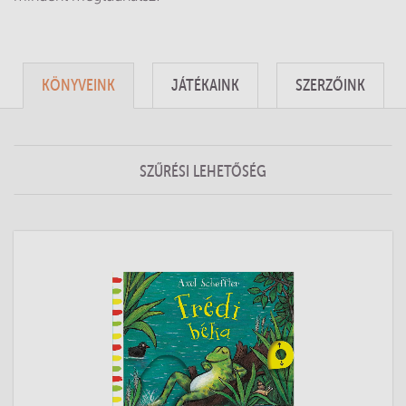
KÖNYVEINK
JÁTÉKAINK
SZERZŐINK
SZŰRÉSI LEHETŐSÉG
Toggle
navigation