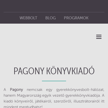
WEBBOLT
BLOG
PROGRAMOK
ÜZLETEINK
KIADÓ
Toggl
naviga
PAGONY KÖNYVKIADÓ
A
Pagony
nemcsak egy gyerekkönyvesbolt-hálózat,
hanem Magyarország egyik vezető gyerekkönyvkiadója. A
kiadó könyveiről, játékairól, szerzőiről, illusztrátorairól itt
mindent megtudhatsz!