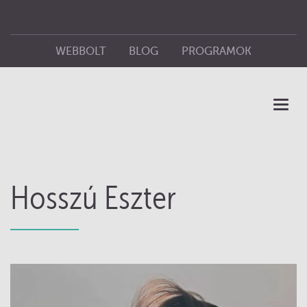
WEBBOLT
BLOG
PROGRAMOK
ÜZLETEINK
KIADÓ
Toggl
naviga
Hosszú Eszter