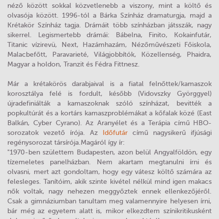
néző között sokkal közvetlenebb a viszony, mint a költő és
olvasója között. 1996-tól a Bárka Színház dramaturgja, majd a
Krétakör Színház tagja. Drámáit több színházban játsszák, nagy
sikerrel. Legismertebb drámái: Bábelna, Finito, Kokainfutár,
Titanic vízirevü, Next, Hazámhazám, Nézőművészeti Főiskola,
Malacbefőtt, Paravarieté, Világjobbítók, Közellenség, Phaidra,
Magyar a holdon, Tranzit és Fédra Fittnesz.
Már a krétakörös darabjaival is a fiatal felnőttek/kamaszok
korosztálya felé is fordult, később (Vidovszky Györggyel)
újradefiniálták a kamaszoknak szóló színházat, bevitték a
popkultúrát és a kortárs kamaszproblémákat a kőfalak közé (East
Balkán, Cyber Cyrano). Az Aranyélet és a Terápia című HBO-
sorozatok vezető írója. Az
Időfutár
című nagysikerű ifjúsági
regénysorozat társírója.Magáról így ír:
"1970-ben születtem Budapesten, azon belül Angyalföldön, egy
tízemeletes panelházban. Nem akartam megtanulni írni és
olvasni, mert azt gondoltam, hogy egy vátesz költő számára az
felesleges. Tanítóim, akik szinte kivétel nélkül mind igen makacs
nők voltak, nagy nehezen meggyőztek ennek ellenkezőjéről.
Csak a gimnáziumban tanultam meg valamennyire helyesen írni,
bár még az egyetem alatt is, mikor elkezdtem színikritikusként