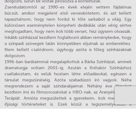
dolgozni, sűrűn be voltak pirosozva a korrektúrák.
Zsenitudatomtól az 1990-es évek elején vettem fájdalmas
búcsút, amikor megjelent első verseskötetem, és azt kellett
tapasztalnom, hogy nem fordul ki tőle sarkaiból a világ. Egy
különösen eseménytelen könyvheti dedikálás után vérig sértve
megfogadtam, hogy nem írok több verset, hisz úgysem olvassák.
Inkább színházzal kezdtem foglalkozni abban reménykedve, hogy
a színpadi szövegek talán könnyebben eljutnak az emberekhez.
Nem kellett csalódnom, úgyhogy azóta is főleg színházaknak
dolgozom.
1996-ban barátaimmal megalapítottuk a Bárka Színházat, aminek
dramaturgja voltam 2001-ig. Azután a Krétakör Színházhoz
csatlakoztam, és velük hoztam létre előadásokat, egészen a
társulat megszűnéséig. Azóta szabadúszó író vagyok. Néha
megrendezem a saját színdarabjaimat. Néhány éve filmeket
kezdtem írni és filmsorozatokat a HBO-nak, az Aranyéletet és a
Terápiát. Amióta megszülettek a gyerekeim, írok meséket és
ifjúsági történeteket is. Ezek közül a legszemélyesebb a
Kőmajmok háza, a legnépszerűbb pedig a rádiójátékból lett
regényfolyam, amit szerzőtársaimmal immár öt éve
hömpölygetünk, az Időfutár.”