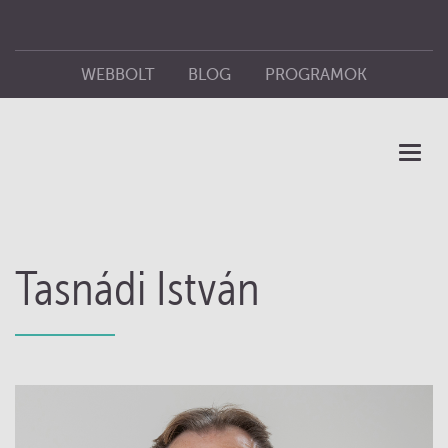
WEBBOLT
BLOG
PROGRAMOK
ÜZLETEINK
KIADÓ
Toggl
naviga
Tasnádi István