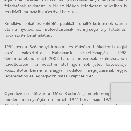
együtt élt, kiknek ápolását és gondozását egyik legfontosabb
feladatának tekintette, s kik ez időben keletkezett műveiben is
rendkívül intenzív ihletőerővel hatottak.
Rendkívül sokat és sokfélét publikált: önálló köteteinek száma
eléri a nyolcvanat, műfordításainak mennyisége oly hatalmas,
hogy szinte beláthatatlan.
1994-ben a Széchenyi Irodalmi és Művészeti Akadémia tagjai
közé választotta. Hatvanadik születésnapján, 1998
decemberében, majd 2008-ban, a hetvenedik születésnapon
(távollétében) az irodalmi élet igen sok jeles képviselője
köszöntötte benne a magyar irodalom megújulásának egyik
legeredetibb és legnagyobb hatású képviselőjét.
Gyerekversei először a Móra Kiadónál jelentek meg Medvék
minden mennyiségben címmel 1977-ben, majd 1979-ben a
Medvetavasz és medvenyár, majd sorra kerültek a verebek is a
Játékmedvék verébdalában, 1981-ben, majd 1984-ben a
gyűjteményes kötet, a Medvék minden mennyiségben (és még
verebek is). Ez a kötet számos újrakiadást megélt, újabb
illusztrációkkal, legutóbb 2010-ben a Pagony kiadónál jelent