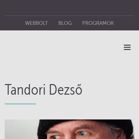
WEBBOLT
BLOG
PROGRAMOK
ÜZLETEINK
KIADÓ
Toggl
naviga
Tandori Dezső