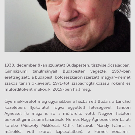
1938. december 8-án született Budapesten, tisztviselőcsaládban.
Gimnáziumi tanulmányait Budapesten végezte, 1957-ben
érettségizett, a budapesti bölcsészkaron szerzett magyar–német
szakos tanári oklevelet. 1971-től szabadfoglalkozású íróként és
műfordítóként működik. 2019-ben halt meg.
Gyermekkorától máig ugyanabban a házban élt Budán, a Lánchíd
közelében. Ifjúkorától fogva együttélt feleségével, Tandori
Ágnessel (ki maga is író s műfordító volt). Nagyon fiatalon
bekerült gimnáziumi tanárának, Nemes Nagy Ágnesnek írói-baráti
körébe (Mészöly Miklóssal, Ottlik Gézával, Mándy Ivánnal s
másokkal volt szoros kapcsolatban), e körnek irodalmi–