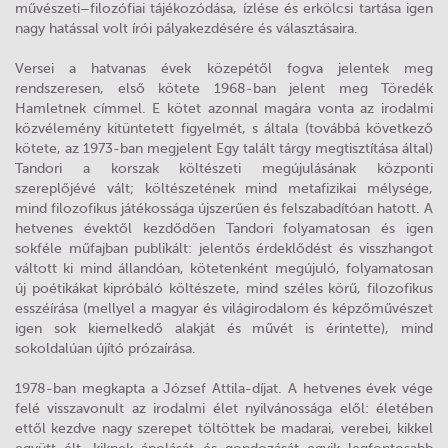
művészeti–filozófiai tájékozódása, ízlése és erkölcsi tartása igen
nagy hatással volt írói pályakezdésére és választásaira.
Versei a hatvanas évek közepétől fogva jelentek meg
rendszeresen, első kötete 1968-ban jelent meg Töredék
Hamletnek címmel. E kötet azonnal magára vonta az irodalmi
közvélemény kitüntetett figyelmét, s általa (továbbá következő
kötete, az 1973-ban megjelent Egy talált tárgy megtisztítása által)
Tandori a korszak költészeti megújulásának központi
szereplőjévé vált; költészetének mind metafizikai mélysége,
mind filozofikus játékossága újszerűen és felszabadítóan hatott. A
hetvenes évektől kezdődően Tandori folyamatosan és igen
sokféle műfajban publikált: jelentős érdeklődést és visszhangot
váltott ki mind állandóan, kötetenként megújuló, folyamatosan
új poétikákat kipróbáló költészete, mind széles körű, filozofikus
esszéírása (mellyel a magyar és világirodalom és képzőművészet
igen sok kiemelkedő alakját és művét is érintette), mind
sokoldalúan újító prózaírása.
1978-ban megkapta a József Attila-díjat. A hetvenes évek vége
felé visszavonult az irodalmi élet nyilvánossága elől: életében
ettől kezdve nagy szerepet töltöttek be madarai, verebei, kikkel