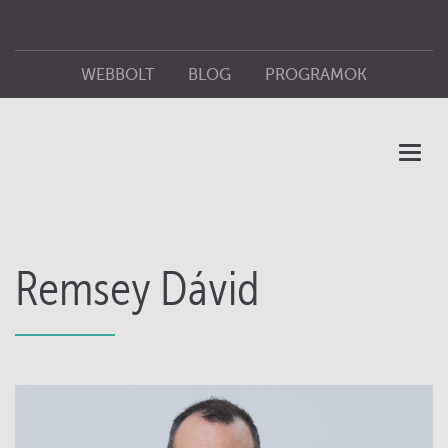
WEBBOLT
BLOG
PROGRAMOK
ÜZLETEINK
KIADÓ
Toggl
naviga
Remsey Dávid