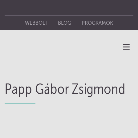
WEBBOLT
BLOG
PROGRAMOK
ÜZLETEINK
KIADÓ
Toggl
naviga
Papp Gábor Zsigmond