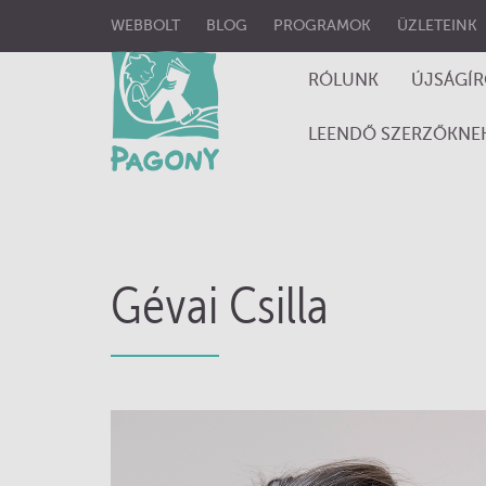
WEBBOLT
BLOG
PROGRAMOK
ÜZLETEINK
RÓLUNK
ÚJSÁGÍ
LEENDŐ SZERZŐKNE
Gévai Csilla