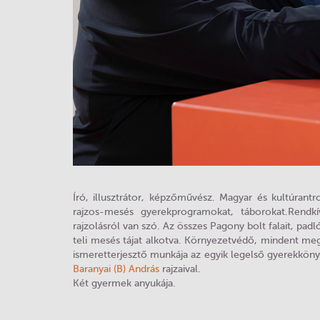
Író, illusztrátor, képzőművész. Magyar és kultúrant
rajzos-mesés gyerekprogramokat, táborokat.Rendk
rajzolásról van szó. Az összes Pagony bolt falait, padlój
teli mesés tájat alkotva. Környezetvédő, mindent m
ismeretterjesztő munkája az egyik legelső gyerekkön
Baranyai (B) András
rajzaival.
Két gyermek anyukája.