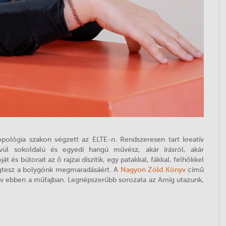
ropológia szakon végzett az ELTE-n. Rendszeresen tart kreatív
ívül sokoldalú és egyedi hangú művész, akár írásról, akár
át és bútorait az ő rajzai díszítik, egy patakkal, fákkal, felhőkkel
egtesz a bolygónk megmaradásáért. A
Nagyon Zöld Könyv
című
yv ebben a műfajban. Legnépszerűbb sorozata az Amíg utazunk,