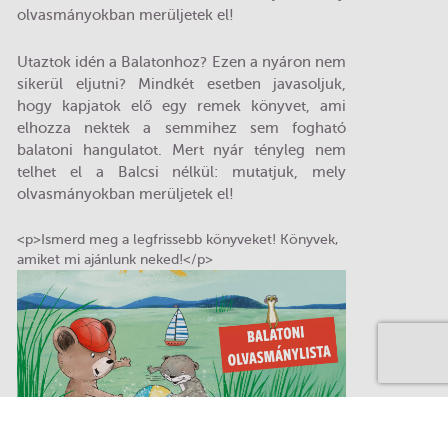
olvasmányokban merüljetek el!
Utaztok idén a Balatonhoz? Ezen a nyáron nem
sikerül eljutni? Mindkét esetben javasoljuk,
hogy kapjatok elő egy remek könyvet, ami
elhozza nektek a semmihez sem fogható
balatoni hangulatot. Mert nyár tényleg nem
telhet el a Balcsi nélkül: mutatjuk, mely
olvasmányokban merüljetek el!
<p>Ismerd meg a legfrissebb könyveket! Könyvek,
amiket mi ajánlunk neked!</p>
Egyedül