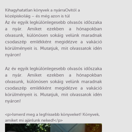
Kihagyhatatlan könyvek a nyárraOvitól a
középiskoláig – és még azon is túl
Az év egyik legkülönlegesebb olvasós időszaka
a nyár. Amiket ezekben a hónapokban
olvasunk, különösen sokáig velünk maradnak
csodaszép emlékként megidézve a vakáció
körülményeit is. Mutatjuk, mit olvassatok idén
nyáron!
Az év egyik legkülönlegesebb olvasós időszaka
a nyár. Amiket ezekben a hónapokban
olvasunk, különösen sokáig velünk maradnak
csodaszép emlékként megidézve a vakáció
körülményeit is. Mutatjuk, mit olvassatok idén
nyáron!
<p>Ismerd meg a legfrissebb könyveket! Könyvek,
amiket mi ajánlunk neked!</p>