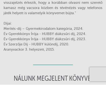
visszajelzés érkezik, hogy a korábban olvasni nem szerető
kamasz még vacsora közben és tévénézés vagy telefonos
játék helyett is valamelyik könyvemet bújta."
Díjai:
Merítés-díj – Gyermekirodalom kategória, 2024.
Év Gyerekkönyv Írója - HUBBY diákzsűri díj, 2024.
Év Gyerekkönyv Írója - HUBBY diákzsűri díj, 2023.
Év Szerzője Díj - HUBBY különdíj, 2020.
Aranyvackor 3. helyezett, 2015.
NÁLUNK MEGJELENT KÖNYVEI