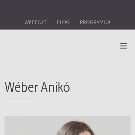
WEBBOLT
BLOG
PROGRAMOK
ÜZLETEINK
KIADÓ
Toggl
naviga
Wéber Anikó