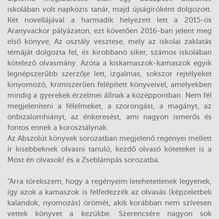
iskolában volt napközis tanár, majd újságíróként dolgozott.
Két novellájával a harmadik helyezett lett a 2015-ös
Aranyvackor pályázaton, ezt követően 2016-ban jelent meg
első könyve, Az osztály vesztese, mely az iskolai zaklatás
témáját dolgozta fel, és kirobbanó siker, számos iskolában
kötelező olvasmány. Azóta a kiskamaszok-kamaszok egyik
legnépszerűbb szerzője lett, izgalmas, sokszor rejtélyeket
kinyomozó, krimiszerűen felépített könyveivel, amelyekben
mindig a gyerekek érzelmei állnak a középpontban. Nem fél
megjeleníteni a félelmeket, a szorongást, a magányt, az
önbizalomhiányt, az énkeresést, ami nagyon ismerős és
fontos ennek a korosztálynak.
Az Abszolút könyvek sorozatban megjelenő regényei mellett
ír kisebbeknek olvasni tanuló, kezdő olvasó köteteket is a
Most én olvasok! és a Zseblámpás sorozatba.
"Arra törekszem, hogy a regényeim letehetetlenek legyenek,
így azok a kamaszok is felfedezzék az olvasás (képzeletbeli
kalandok, nyomozás) örömét, akik korábban nem szívesen
vettek könyvet a kezükbe. Szerencsére nagyon sok