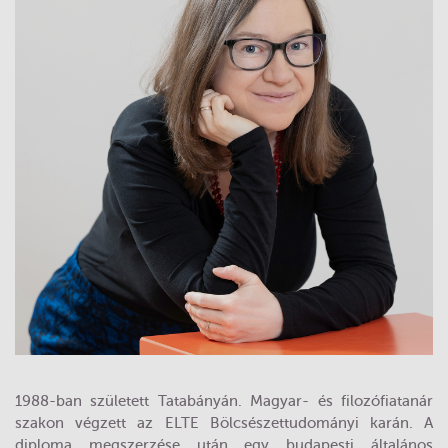
1988-ban született Tatabányán. Magyar- és filozófiatanár
szakon végzett az ELTE Bölcsészettudományi karán. A
diploma megszerzése után egy budapesti általános