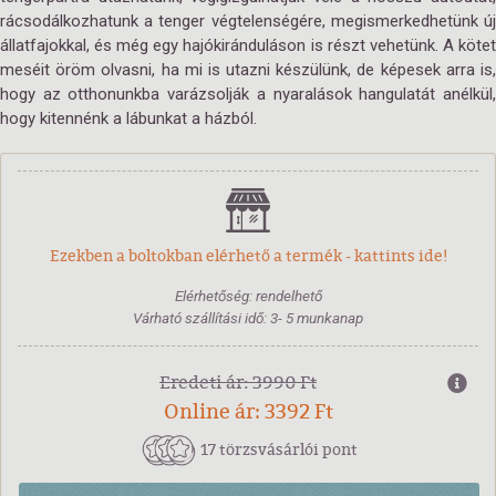
rácsodálkozhatunk a tenger végtelenségére, megismerkedhetünk új
állatfajokkal, és még egy hajókiránduláson is részt vehetünk. A kötet
meséit öröm olvasni, ha mi is utazni készülünk, de képesek arra is,
hogy az otthonunkba varázsolják a nyaralások hangulatát anélkül,
hogy kitennénk a lábunkat a házból.
Ezekben a boltokban elérhető a termék - kattints ide!
Elérhetőség: rendelhető
Várható szállítási idő: 3- 5 munkanap
Eredeti ár: 3990 Ft
Online ár: 3392 Ft
17 törzsvásárlói pont