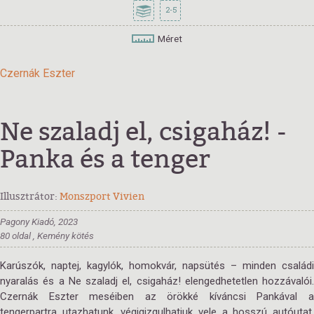
2-5
Méret
Czernák Eszter
Ne szaladj el, csigaház! -
Panka és a tenger
Illusztrátor:
Monszport Vivien
Pagony Kiadó, 2023
80 oldal , Kemény kötés
Karúszók, naptej, kagylók, homokvár, napsütés – minden családi
nyaralás és a Ne szaladj el, csigaház! elengedhetetlen hozzávalói.
Czernák Eszter meséiben az örökké kíváncsi Pankával a
tengerpartra utazhatunk, végigizgulhatjuk vele a hosszú autóutat,