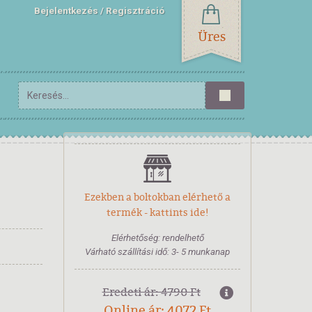
Bejelentkezés
Regisztráció
Üres
Ezekben a boltokban elérhető a
termék - kattints ide!
Elérhetőség: rendelhető
Várható szállítási idő: 3- 5 munkanap
Eredeti ár: 4790 Ft
Online ár: 4072 Ft