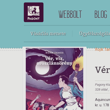
WEBBOLT
BLOG
Vásárlás menete
Ügyfélszolgála
Rojik T
Vér
Pagony Ki
328 oldal 
Aquincu
kr. u. 178