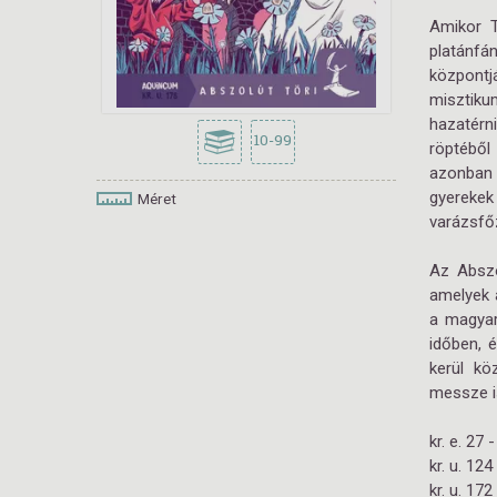
Amikor T
platánfá
központj
misztiku
hazatérn
10-99
röptéből
azonban
gyerekek
Méret
varázsfő
Az Abszo
amelyek 
a magyar
időben, 
kerül kö
messze is
kr. e. 2
kr. u. 12
kr. u. 17