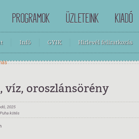
PROGRAMOK
ÜZLETEINK
KIADÓ
t
Infó
GYIK
Hírlevél feliratkozás
amás
, víz, oroszlánsörény
adó, 2025
, Puha kötés
m