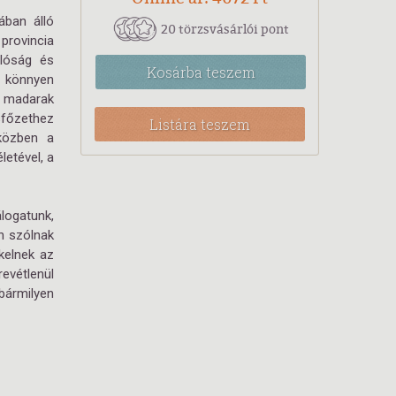
ában álló
20 törzsvásárlói pont
provincia
alóság és
Kosárba
teszem
n könnyen
a madarak
sfőzethez
Listára teszem
közben a
etével, a
logatunk,
n szólnak
kelnek az
evétlenül
bármilyen