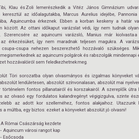
ibi, Klau és Zoli lemerészkedik a Vitéz János Gimnázium udvar
n keresztül az időalagutakba, Marcus Aurelius idejébe, Pannonia 
ába, Aquincumba érkeznek. Ebben a korban keskeny a határ v
m között. Az ottani időkaput varázslat védi, így nem tudnak olya
i. Szerencsére az aquincumi varázsló, Manius már kiolvasta 
 az érkezésüket, így nem maradnak teljesen magukra. A varáz
 csupa-csupa nehezen beszerezhető hozzávaló szükséges. Mi
 megismerkednek az aquincumi polgárok és rabszolgák mindennapi él
zet hozzávalóiról sem feledkezhetnek meg.
lút Töri sorozatba olyan olvasmányos és izgalmas könyveket vá
abszolút lendületesen, abszolút színvonalasan, abszolút mai nyelve
 történelem fontos pillanatairól és korszakairól. A szereplők útra 
és az olvasó egy fordulatos kalandregényt végigizgulva, szinte észr
zelebb az adott kor szelleméhez, fontos alakjaihoz. Utazzunk 
 a múltba, egy biztos: ezeket a könyveket abszolút jó olvasni!
7 - A Római Császárság kezdete
4 - Aquincum városi rangot kap
2 - Esőcsoda