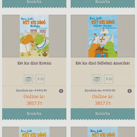
Kosárba
Kosárba
Két kis dínó Krétán
Két kis dínó felfedezi Amerikát
5-10
5-10
Eredeti ár:
4490 Ft
Eredeti ár:
4490 Ft
Online ár:
Online ár:
3817 Ft
3817 Ft
Kosárba
Kosárba