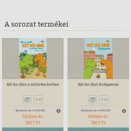
A sorozat termékei
Két kis dínó a zsírkréta korban
Két kis dínó Budapesten
5-10
5-10
Eredeti ár:
4490 Ft
Eredeti ár:
4490 Ft
Online ár:
Online ár:
3817 Ft
3817 Ft