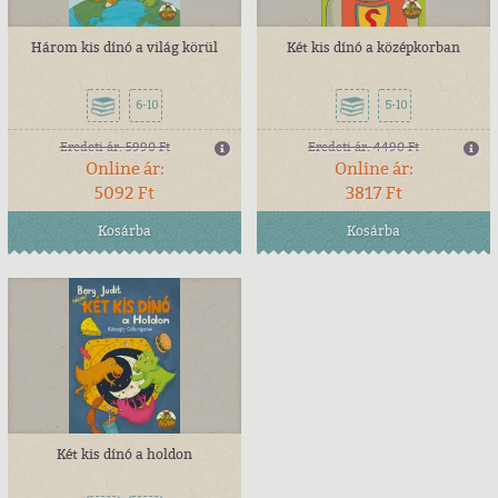
Három kis dínó a világ körül
Két kis dínó a középkorban
6-10
5-10
Eredeti ár:
5990 Ft
Eredeti ár:
4490 Ft
Online ár:
Online ár:
5092 Ft
3817 Ft
Kosárba
Kosárba
Két kis dínó a holdon