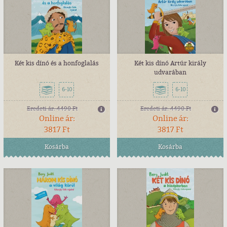
Két kis dínó és a honfoglalás
Két kis dínó Artúr király
udvarában
6-10
6-10
Eredeti ár:
4490 Ft
Eredeti ár:
4490 Ft
Online ár:
Online ár:
3817 Ft
3817 Ft
Kosárba
Kosárba