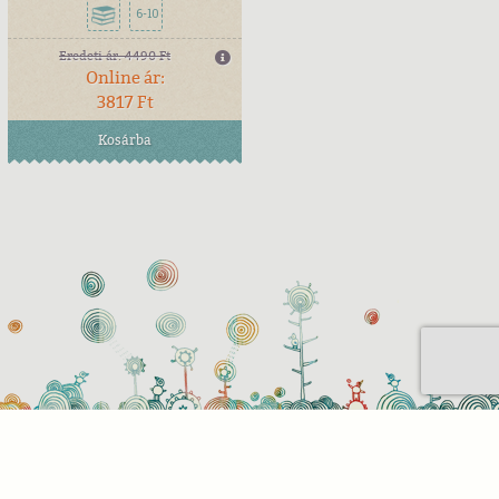
6-10
Eredeti ár:
4490 Ft
Online ár:
3817 Ft
Kosárba