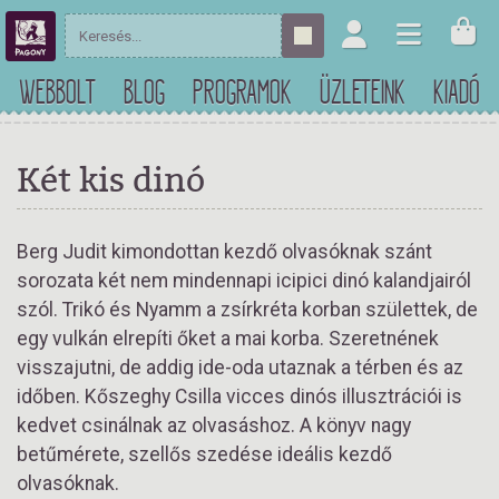
WEBBOLT
BLOG
PROGRAMOK
ÜZLETEINK
KIADÓ
Két kis dinó
Berg Judit kimondottan kezdő olvasóknak szánt
sorozata két nem mindennapi icipici dinó kalandjairól
szól. Trikó és Nyamm a zsírkréta korban születtek, de
egy vulkán elrepíti őket a mai korba. Szeretnének
visszajutni, de addig ide-oda utaznak a térben és az
időben. Kőszeghy Csilla vicces dinós illusztrációi is
kedvet csinálnak az olvasáshoz. A könyv nagy
betűmérete, szellős szedése ideális kezdő
olvasóknak.