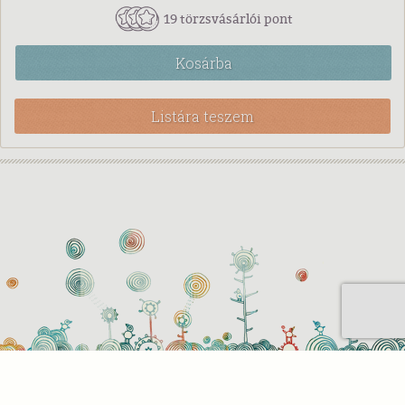
19 törzsvásárlói pont
Kosárba
Listára teszem