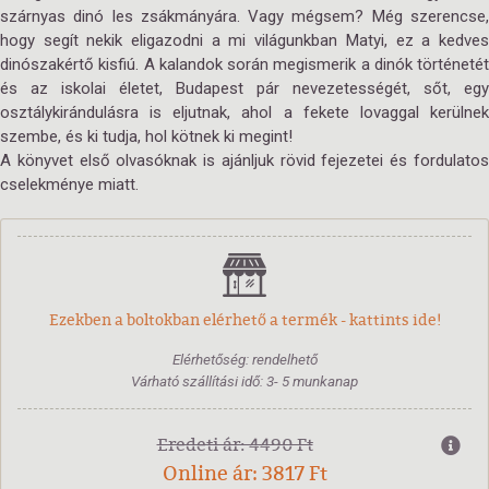
szárnyas dinó les zsákmányára. Vagy mégsem? Még szerencse,
hogy segít nekik eligazodni a mi világunkban Matyi, ez a kedves
dinószakértő kisfiú. A kalandok során megismerik a dinók történetét
és az iskolai életet, Budapest pár nevezetességét, sőt, egy
osztályki­rándulásra is eljutnak, ahol a fekete lovaggal kerülnek
szembe, és ki tud­ja, hol kötnek ki megint!
A könyvet első olvasóknak is ajánljuk rövid fejezetei és fordulatos
cselekménye miatt.
Ezekben a boltokban elérhető a termék - kattints ide!
Elérhetőség: rendelhető
Várható szállítási idő: 3- 5 munkanap
Eredeti ár: 4490 Ft
Online ár: 3817 Ft