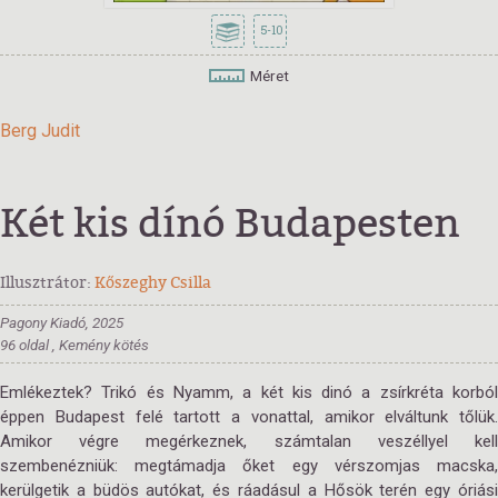
5-10
Méret
Berg Judit
Két kis dínó Budapesten
Illusztrátor:
Kőszeghy Csilla
Pagony Kiadó, 2025
96 oldal , Kemény kötés
Emlékeztek? Trikó és Nyamm, a két kis dinó a zsírkréta korból
éppen Budapest felé tartott a vonattal, amikor elváltunk tőlük.
Amikor végre megérkeznek, számtalan veszéllyel kell
szembenézniük: megtámadja őket egy vérszomjas macska,
kerülgetik a büdös autókat, és ráadásul a Hősök terén egy óriási