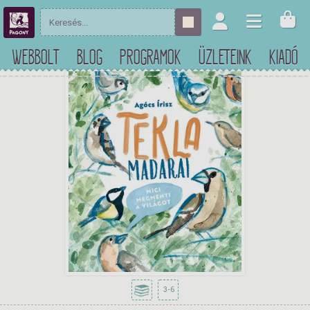
WEBBOLT
BLOG
PROGRAMOK
ÜZLETEINK
KIADÓ
3-6