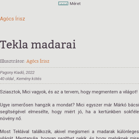
Méret
Agócs Írisz
Tekla madarai
Illusztrátor:
Agócs Írisz
Pagony Kiadó, 2022
40 oldal , Kemény kötés
Sziasztok, Mici vagyok, és az a tervem, hogy megmentem a világot!
Ugye ismerősen hangzik a mondat? Mici egyszer már Márkó bácsi
segítségével elmesélte, hogy miért jó, ha a kertünkben sokféle
növény nő.
Most Teklával találkozik, akivel megismeri a madarak különleges
világát. Megtanulja, hogyan segíthet nekik, és hogy melyiknek mire