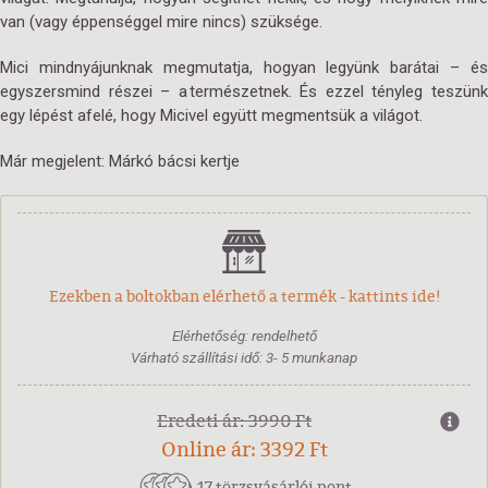
van (vagy éppenséggel mire nincs) szüksége.
Mici mindnyájunknak megmutatja, hogyan legyünk barátai – és
egyszersmind részei – a természetnek. És ezzel tényleg teszünk
egy lépést afelé, hogy Micivel együtt megmentsük a világot.
Már megjelent: Márkó bácsi kertje
Ezekben a boltokban elérhető a termék - kattints ide!
Elérhetőség: rendelhető
Várható szállítási idő: 3- 5 munkanap
Eredeti ár: 3990 Ft
Online ár: 3392 Ft
17 törzsvásárlói pont