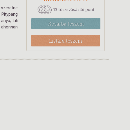
 szeretne
13 törzsvásárlói pont
 Pitypang
nya, Lili
Kosárba
teszem
, ahonnan
Listára teszem