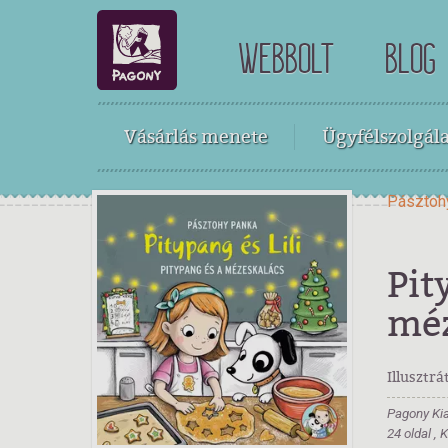
WEBBOLT
BLOG
Vásárlás menete
Ügyfélszolgála
Pásztoh
Pit
méz
Illusztrá
Pagony Ki
24 oldal ,