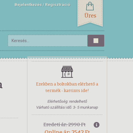
Bejelentkezés
Regisztráció
Üres
a
Ezekben a boltokban elérhető a
termék - kattints ide!
Elérhetőség: rendelhető
Várható szállítási idő: 3- 5 munkanap
Eredeti ár: 2990 Ft
Online ár: 2542 Ft