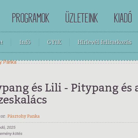
PROGRAMOK
ÜZLETEINK
KIADÓ
t
Infó
GYIK
Hírlevél feliratkozás
y Panka
ypang és Lili - Pitypang és 
eskalács
tor:
Pásztohy Panka
adó, 2025
 Kemény kötés