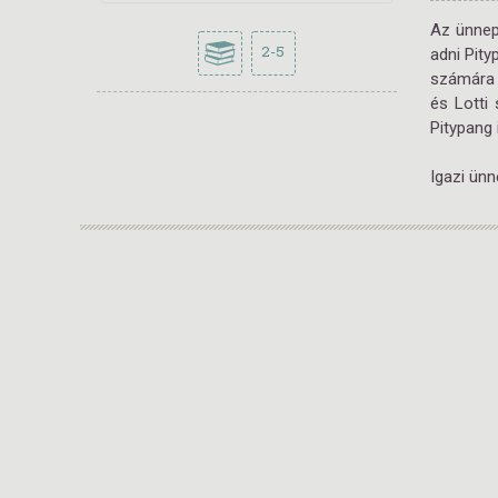
Az ünnep
2-5
adni Pit
számára 
és Lotti
Pitypang 
Igazi ünn