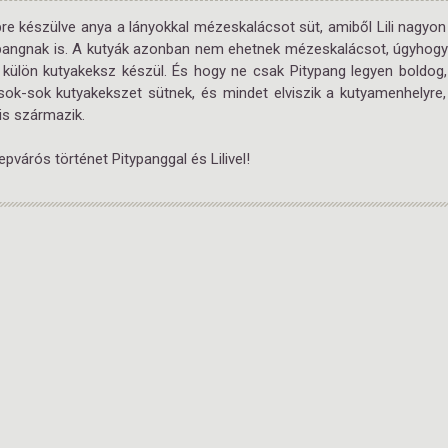
re készülve anya a lányokkal mézeskalácsot süt, amiből Lili nagyon
ypangnak is. A kutyák azonban nem ehetnek mézeskalácsot, úgyhogy
külön kutyakeksz készül. És hogy ne csak Pitypang legyen boldog, a
 sok-sok kutyakekszet sütnek, és mindet elviszik a kutyamenhelyre
is származik.
epvárós történet Pitypanggal és Lilivel!