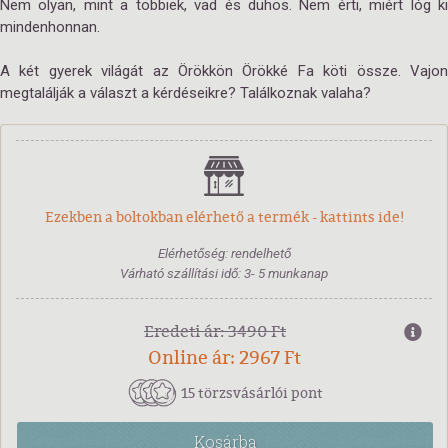
Nem olyan, mint a többiek, vad és dühös. Nem érti, miért lóg ki
mindenhonnan.
A két gyerek világát az Örökkön Örökké Fa köti össze. Vajon
megtalálják a választ a kérdéseikre? Találkoznak valaha?
Ezekben a boltokban elérhető a termék - kattints ide!
Elérhetőség: rendelhető
Várható szállítási idő: 3- 5 munkanap
Eredeti ár: 3490 Ft
Online ár: 2967 Ft
15 törzsvásárlói pont
Kosárba