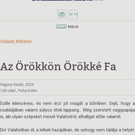
10-99
Méret
Vadadi Adrienn
Az Örökkön Örökké Fa
Pagony Kiadó, 2024
128 oldal , Puha kötés
Szille kilencéves, és nem érzi jól magát a bőrében. Sejti, hogy a
családjában valami súlyos titok lappang... Még szeretett nagypapája
is, aki olyan szépeket mesél Valaholról, elhallgat előle valamit.
Dió Valaholban él, a lelkek hazájában, de sehogy sem találja a helyét.