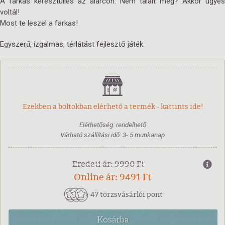
A farkas keresztülles az álarcon. Nem talált meg? Akkor ügyes
voltál!
Most te leszel a farkas!
Egyszerű, izgalmas, térlátást fejlesztő játék.
Ezekben a boltokban elérhető a termék - kattints ide!
Elérhetőség: rendelhető
Várható szállítási idő: 3- 5 munkanap
Eredeti ár: 9990 Ft
Online ár: 9491 Ft
47 törzsvásárlói pont
Kosárba