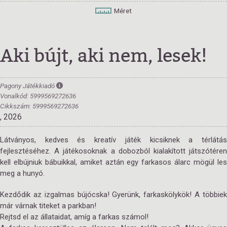
Méret
Aki bújt, aki nem, lesek!
Pagony Játékkiadó
Vonalkód: 5999569272636
Cikkszám: 5999569272636
, 2026
Látványos, kedves és kreatív játék kicsiknek a térlátás
fejlesztéséhez. A játékosoknak a dobozból kialakított játszótéren
kell elbújniuk bábuikkal, amiket aztán egy farkasos álarc mögül les
meg a hunyó.
Kezdődik az izgalmas bújócska! Gyerünk, farkaskölykök! A többiek
már várnak titeket a parkban!
Rejtsd el az állataidat, amíg a farkas számol!