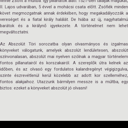
vinnie Zsófit a múltba. Így pillanatok alatt 1521-ben találják magukat,
II. Lajos udvarában, 5 évvel a mohácsi csata előtt. Zsófiék minden
követ megmozgatnak annak érdekében, hogy megakadályozzák a
vereséget és a fiatal király halálát. De hiába az új, nagyhatalmú
barátok és a királynő igyekezete. A történelmet nem lehet
megváltoztatni.
Az Abszolút Töri sorozatba olyan olvasmányos és izgalmas
könyveket válogatunk, amelyek abszolút lendületesen, abszolút
színvonalasan, abszolút mai nyelven szólnak a magyar történelem
fontos pillanatairól és korszakairól. A szereplők útra kelnek az
időben, és az olvasó egy fordulatos kalandregényt végigizgulva,
szinte észrevétlenül kerül közelebb az adott kor szelleméhez,
fontos alakjaihoz. Utazzunk bármilyen messze is a múltba, egy
biztos: ezeket a könyveket abszolút jó olvasni!