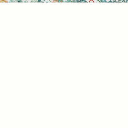
Sütihasználati beállítások
Mik azok a sütik?
Amikor ellátogat egy weboldalra, az információkat
tárolhat vagy gyűjthet be a böngészőjéről, amit az
esetek többségében sütik segítségével végez. Az
információk vonatkozhatnak Önre mint
felhasználóra, a preferenciáira, az Ön által használt
eszközre vagy az oldal elvárt működésének
biztosítására. Az információ általában nem alkalmas
az Ön közvetlen azonosítására, de képes Önnek
személyre szabottabb internetélményt nyújtani. Ön