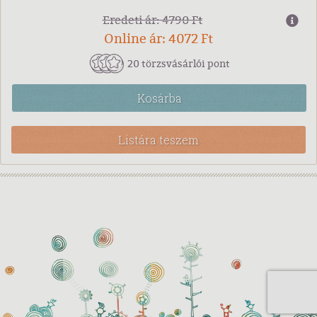
Eredeti ár: 4790 Ft
Online ár: 4072 Ft
20 törzsvásárlói pont
Kosárba
Listára teszem