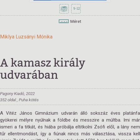
9-12
Méret
Miklya Luzsányi Mónika
A kamasz király
udvarában
Pagony Kiadó, 2022
352 oldal , Puha kötés
A Vitéz János Gimnázium udvarán álló sokszáz éves platánfa
gyökerei mélyre nyúlnak a földbe és messzire a múltba. Imi már
ismeri a fa titkát, és hiába próbálja eltitkolni Zsófi elől, a lány nem
tűr ellentmondást, így a fiúnak nincs más választása, vissza kell